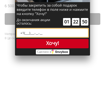
Чтобы закрепить за собой подарок
6 500
р.
введите телефон в поле ниже и нажмите
на кнопку "Хочу!"
Купить
До окончания акции
:
:
01
22
50
осталось:
Материал: микрофибра/металлокаркас
В (до сид.)/Ш: 108-72х52 см
Хочу!
Сделано в