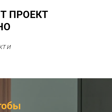
Т ПРОЕКТ
НО
КТ И
тобы