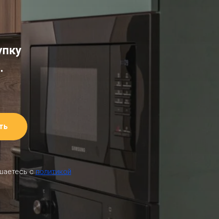
упку
.
ть
ашаетесь c
политикой