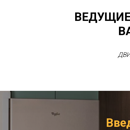
ВЕДУЩИЕ
В
ДВИ
Вве